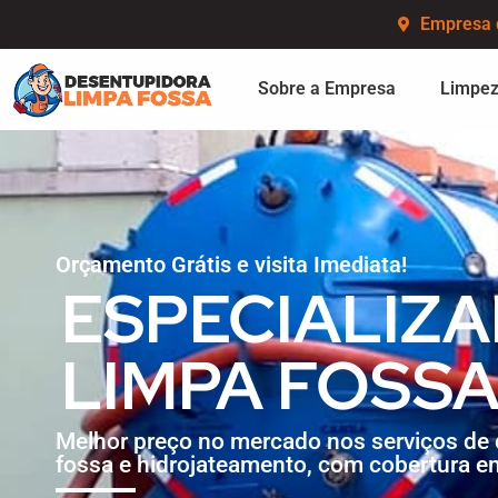
Empresa 
Sobre a Empresa
Limpez
Orçamento Grátis e visita Imediata!
ESPECIALIZ
LIMPA FOSS
Melhor preço no mercado nos serviços de 
fossa e hidrojateamento, com cobertura e