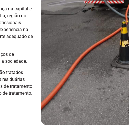
ça na capital e
ia, região do
fissionais
experiência na
arte adequado de
iços de
 a sociedade.
não tratados
 residuárias
es de tratamento
o de tratamento.