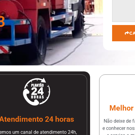
3
C
Melhor 
Atendimento 24 horas
Não deixe de 
e conhecer nos
emos um canal de atendimento 24h,