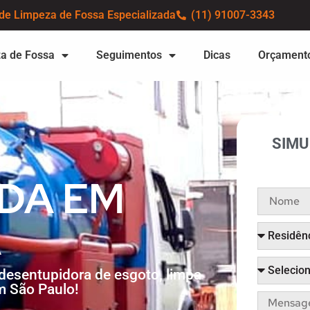
de Limpeza de Fossa Especializada
(11) 91007-3343
a de Fossa
Seguimentos
Dicas
Orçament
SIM
ADA EM
A
desentupidora de esgoto, limpa
m São Paulo!