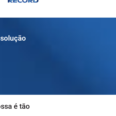
 solução
ssa é tão