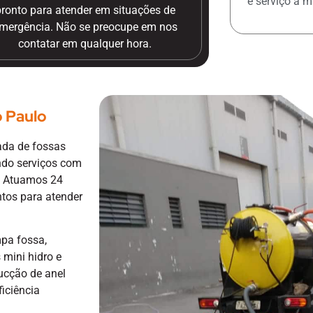
e serviço a 
pronto para atender em situações de
mergência. Não se preocupe em nos
contatar em qualquer hora.
 Paulo
da de fossas
endo serviços com
. Atuamos 24
ntos para atender
pa fossa,
mini hidro e
ucção de anel
ficiência